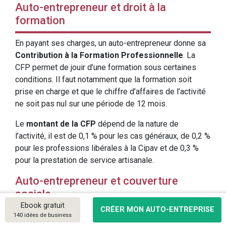
Auto-entrepreneur et droit à la
formation
En payant ses charges, un auto-entrepreneur donne sa
Contribution à la Formation Professionnelle
. La
CFP permet de jouir d’une formation sous certaines
conditions. Il faut notamment que la formation soit
prise en charge et que le chiffre d’affaires de l’activité
ne soit pas nul sur une période de 12 mois.
Le
montant de la CFP
dépend de la nature de
l’activité, il est de 0,1 % pour les cas généraux, de 0,2 %
pour les professions libérales à la Cipav et de 0,3 %
pour la prestation de service artisanale.
Auto-entrepreneur et couverture
sociale
Ebook gratuit
CRÉER MON AUTO-ENTREPRISE
140 idées de business
Lorsque son chiffre d’affaires n’est pas nul, un auto-