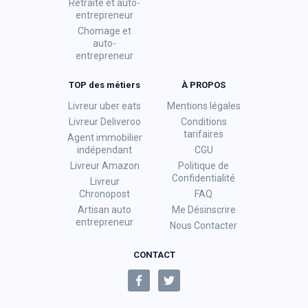
Retraite et auto-
entrepreneur
Chomage et
auto-
entrepreneur
TOP des métiers
À PROPOS
Livreur uber eats
Mentions légales
Livreur Deliveroo
Conditions
tarifaires
Agent immobilier
indépendant
CGU
Livreur Amazon
Politique de
Confidentialité
Livreur
Chronopost
FAQ
Artisan auto
Me Désinscrire
entrepreneur
Nous Contacter
CONTACT