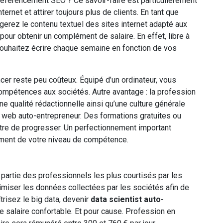
e référencement SEO ? Ce savoir-faire est particulièrement
ternet et attirer toujours plus de clients. En tant que
igerez le contenu textuel des sites internet adapté aux
pour obtenir un complément de salaire. En effet, libre à
souhaitez écrire chaque semaine en fonction de vos
cer reste peu coûteux. Équipé d’un ordinateur, vous
ompétences aux sociétés. Autre avantage : la profession
e qualité rédactionnelle ainsi qu’une culture générale
r web auto-entrepreneur. Des formations gratuites ou
re de progresser. Un perfectionnement important
ment de votre niveau de compétence.
nt partie des professionnels les plus courtisés par les
imiser les données collectées par les sociétés afin de
îtrisez le big data, devenir
data scientist auto-
salaire confortable. Et pour cause. Profession en