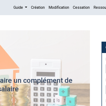
Guide
Création
Modification
Cessation
Resso
faire un complément de
salaire