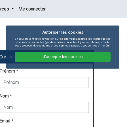
urces
Me connecter
Autoriser les cookies
En poursuivant votre navigation sur ce site, vous acceptez l'utilisation de vos
données personnelles (par des cookies ou technologies similaires) afin de
vous proposer des contenus et des services adaptés à vos centres d'intérêts.
Création rapide et facile
J'accepte les cookies
Prénom *
Nom *
Email *