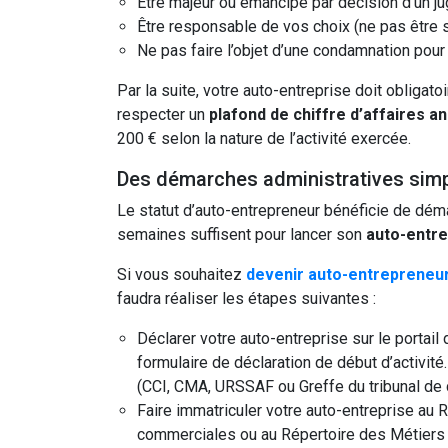
Être majeur ou émancipé par décision d’un ju
Être responsable de vos choix (ne pas être so
Ne pas faire l’objet d’une condamnation pour
Par la suite, votre auto-entreprise doit obligat
respecter un
plafond de chiffre d’affaires a
200 € selon la nature de l’activité exercée.
Des démarches administratives simp
Le statut d’auto-entrepreneur bénéficie de dém
semaines suffisent pour lancer son
auto-entre
Si vous souhaitez
devenir auto-entrepreneur
faudra réaliser les étapes suivantes :
Déclarer votre auto-entreprise sur le portai
formulaire de déclaration de début d’activit
(CCI, CMA, URSSAF ou Greffe du tribunal de c
Faire immatriculer votre auto-entreprise au
commerciales ou au Répertoire des Métiers po