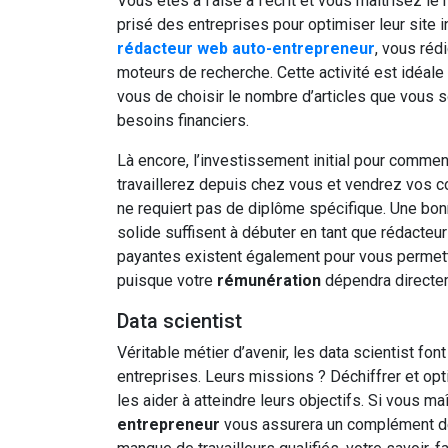
Vous êtes à l’aise à l’écrit et vous maîtrisez l
prisé des entreprises pour optimiser leur site in
rédacteur web auto-entrepreneur
, vous réd
moteurs de recherche. Cette activité est idéale 
vous de choisir le nombre d’articles que vous 
besoins financiers.
Là encore, l’investissement initial pour commen
travaillerez depuis chez vous et vendrez vos c
ne requiert pas de diplôme spécifique. Une bonn
solide suffisent à débuter en tant que rédacteu
payantes existent également pour vous permett
puisque votre
rémunération
dépendra directe
Data scientist
Véritable métier d’avenir, les data scientist fo
entreprises. Leurs missions ? Déchiffrer et opt
les aider à atteindre leurs objectifs. Si vous ma
entrepreneur
vous assurera un complément de 